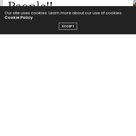
People!!
Our site uses cookies. Learn more about our use of cookies:
Cookie Policy
by
SEGUI LA MODA
ACCEPT
Nos Encanta: Kristin Kreuk
La morocha de Beauty & the Beast se divierte con la
moda. Sea un vestido voluminoso, tops drapeados o
unas cómodas leggings estampadas. Natural, alegre y
bien cómoda.
De regreso
Luego de su operación, la bella Angelina Jolie está de
vuelta en la alfombra roja para acompañar a su
pareja en las Première de «World War Z».