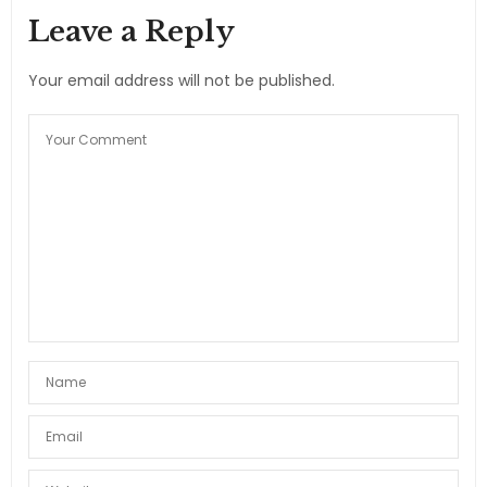
SUSY
DICE:
Leave a Reply
Muy bueno !!Con el paso a paso refacil!!!
Quedaron hermosas!
Your email address will not be published.
27 DE ABRIL DE 2016 A LAS 13:29