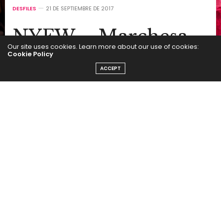
DESFILES
21 DE SEPTIEMBRE DE 2017
NYFW – Marchesa –
Our site uses cookies. Learn more about our use of cookies:
SS2018
Cookie Policy
ACCEPT
by
SEGUI LA MODA
View Gallery
16 Photos