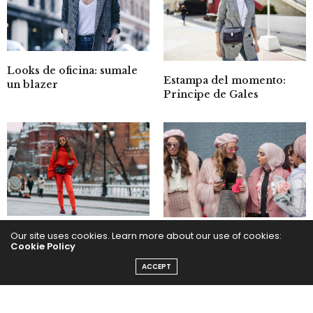
Looks de oficina: sumale
Estampa del momento:
un blazer
Principe de Gales
Our site uses cookies. Learn more about our use of cookies:
Trend Alert! Total Red
Rosa, metalizado y
Cookie Policy
sandalias con medias
ACCEPT