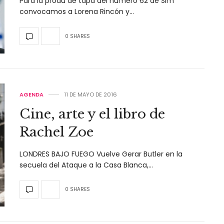
Para la produ de tapa del número 62 de Slm
convocamos a Lorena Rincón y…
0 SHARES
AGENDA
11 DE MAYO DE 2016
Cine, arte y el libro de
Rachel Zoe
LONDRES BAJO FUEGO Vuelve Gerar Butler en la
secuela del Ataque a la Casa Blanca,…
0 SHARES