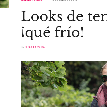
Looks de te
¡qué frío!
by
SEGUI LA MODA