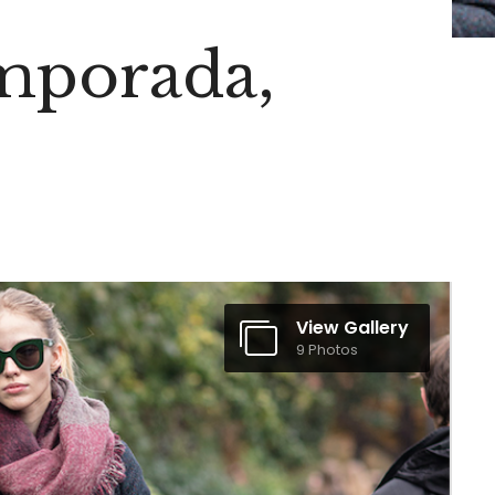
mporada,
View Gallery
9 Photos