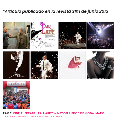
*Artículo publicado en la revista Slm de junio 2013
TAGS:
CINE
,
FUERZABRUTA
,
HARRY WINSTON
,
LIBROS DE MODA
,
MARC