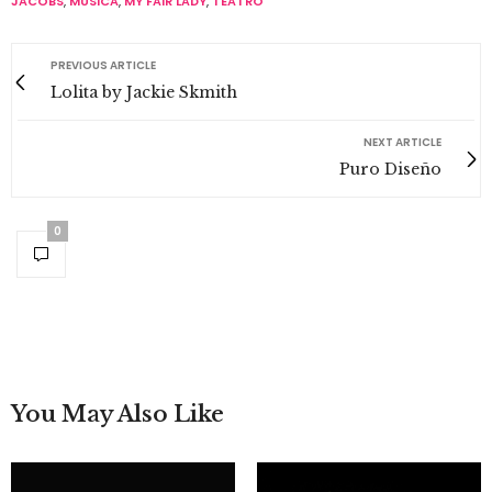
JACOBS
,
MUSICA
,
MY FAIR LADY
,
TEATRO
PREVIOUS ARTICLE
Lolita by Jackie Skmith
NEXT ARTICLE
Puro Diseño
0
You May Also Like