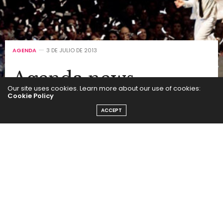
AGENDA
3 DE JULIO DE 2013
Agenda news
Our site uses cookies. Learn more about our use of cookies:
Cookie Policy
by
SEGUI LA MODA
ACCEPT
Comedia Musical: My Fair Lady
Una adaptación del clásico film de Gabriel Pascal, con
Audrey Hepburn, llega al teatro con The Suburban
Players, un grupo de actores que realizan
performances en inglés (con subtítulos). Creado en
abril de 1963, este club de teatro amateur es una
organización sin fines de lucro que colabora con