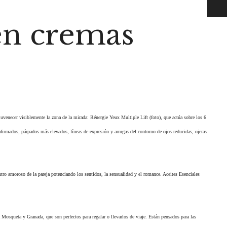
en cremas
juvenecer visiblemente la zona de la mirada: Rénergie Yeux Multiple Lift (foto), que actúa sobre los 6
firmados, párpados más elevados, líneas de expresión y arrugas del contorno de ojos reducidas, ojeras
ro amoroso de la pareja potenciando los sentidos, la sensualidad y el romance. Aceites Esenciales
 Mosqueta y Granada, que son perfectos para regalar o llevarlos de viaje. Están pensados para las