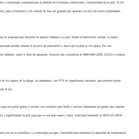
a y comienzan a experimentar la pérdida de la firmeza, elasticidad y luminosidad de la piel. El kit
, para la limpieza y tres cremas de base de granada que aportan a la piel del rostro propiedades
ía de avanzada que devuelve el aspecto radiante a la piel, desde la renovación celular. La marca
lanceada pueden retrasar el proceso de renovación y hacer que la piel se vea opaca. Por eso
 verse radiante, suave y libre de asperezas. Solicitá una Consultora al 0800-888-LBEL (5235) o comprá
de los signos de la fatiga, sin parabenos, con 97% de ingredientes naturales, que promete borrar
odo el día.
para las pieles grasas y mixtas con complejo anti brillo y activos hidratantes no grasos que regulan
utis y equilibrando la piel para que se vea más suave y tersa. Solicitala llamando al 0810-321-4878.
nueva era en la cosmética: La tecnología pro-gen, concebida para aumentar la capacidad de recuperación