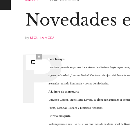
Novedades 
by
SEGUI LA MODA
0
Para los ojos
Lancôme presenta su primer tratamiento de alta-tecnología capaz de re
signos de la edad. ¿Los resultados? Contorno de ojos visiblemente rea
atenuadas, mirada iluminada y bolsas deshinchadas.
A la hora de enamorarse
Universo Garden Angels lanza Lovers, su línea que armoniza el encuent
Puros, Esencias Florales y Extractos Naturales.
De rosa mosqueta
Weleda presentó sus Bio Kits, los mini sets de cuidado facial de Rosa