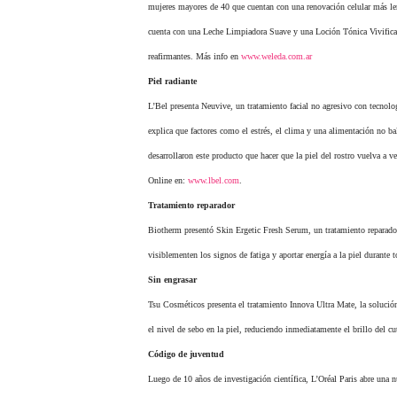
mujeres mayores de 40 que cuentan con una renovación celular más lent
cuenta con una Leche Limpiadora Suave y una Loción Tónica Vivificante
reafirmantes. Más info en
www.weleda.com.ar
Piel radiante
L’Bel presenta Neuvive, un tratamiento facial no agresivo con tecnolog
explica que factores como el estrés, el clima y una alimentación no ba
desarrollaron este producto que hacer que la piel del rostro vuelva a
Online en:
www.lbel.com
.
Tratamiento reparador
Biotherm presentó Skin Ergetic Fresh Serum, un tratamiento reparador 
visiblementen los signos de fatiga y aportar energía a la piel durante t
Sin engrasar
Tsu Cosméticos presenta el tratamiento Innova Ultra Mate, la solución 
el nivel de sebo en la piel, reduciendo inmediatamente el brillo del c
Código de juventud
Luego de 10 años de investigación científica, L’Oréal Paris abre una 