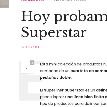
Hoy probamo
Superstar
by
BETSY SAUL
2
Esta mini colección de productos n
compone de un
cuarteto de sombr
pestañas doble.
El
Superliner Superstar
es un
delin
puede lograr
una línea bien finita
tipo de productos para delinear so