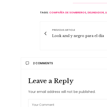
TAGS:
COMPAÑÍA DE SOMBREROS
,
DELINEADOR
,
L
PREVIOUS ARTICLE
Look azul y negro para el día
2 COMMENTS
CAROLINA
DICE:
Leave a Reply
Holaa!! una pregunta, donde se puede 
no lo encuentro! Gracias!!
Your email address will not be published.
5 DE SEPTIEMBRE DE 2016 A LAS 14:53
SEGUI LA MODA
DICE: