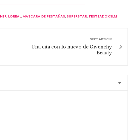
INER
,
LOREAL
,
MASCARA DE PESTAÑAS
,
SUPERSTAR
,
TESTEADOXSLM
NEXT ARTICLE
Una cita con lo nuevo de Givenchy
Beauty
conseguir el delineador?? Busqué por varios locales y