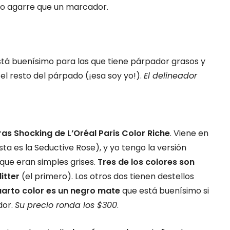
mo agarre que un marcador.
stá buenísimo para las que tiene párpador grasos y
 el resto del párpado (¡esa soy yo!).
El delineador
s Shocking de L’Oréal Paris Color Riche
. Viene en
ta es la Seductive Rose), y yo tengo la versión
í que eran simples grises.
Tres de los colores son
litter
(el primero). Los otros dos tienen destellos
cuarto color es un negro mate
que está buenísimo si
dor.
Su precio ronda los $300
.