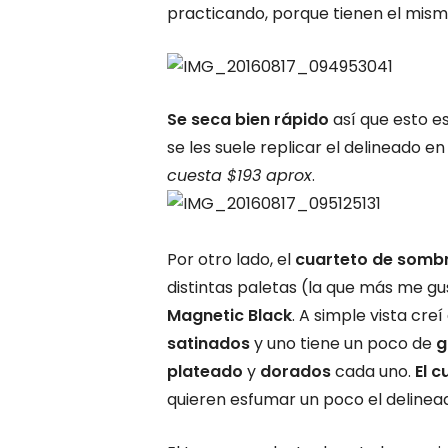
practicando, porque tienen el mis
Se seca bien rápido
así que esto e
se les suele replicar el delineado en
cuesta $193 aprox
.
Por otro lado, el
cuarteto de sombra
distintas paletas (la que más me gus
Magnetic Black
. A simple vista cre
satinados
y uno tiene un poco de
g
plateado
y
dorados
cada uno.
El 
quieren esfumar un poco el delinea