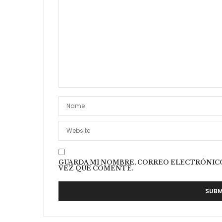
Hola Carolina! Lo vi en Farm
Falabella!
5 DE SEPTIEMBRE DE 2016 A LAS 16:18
GUARDA MI NOMBRE, CORREO ELECTRÓNICO
VEZ QUE COMENTE.