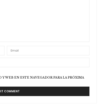
acity, y el otro día lo encontré en la tienda online de
 Y WEB EN ESTE NAVEGADOR PARA LA PRÓXIMA