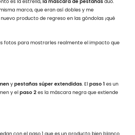
nto es la estrella,
la máscara de pestañas
duo.
a misma marca, que eran así dobles y me
 nuevo producto de regreso en las góndolas ¡qué
s fotos para mostrarles realmente el impacto que
úmen
y
pestañas súper extendidas
. El
paso 1
es un
men y el
paso 2
es la máscara negra que extiende
edan con el paso 1 que es un producto bien blanco