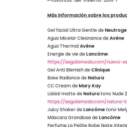
Más información sobre los produ
Gel facial Ultra Gentle de
Neutrog
Agua Micelar Cleanance de
Avène
Agua Thermal
Avène
Energie de vie de
Lancôme
:
https://seguilamoda.com/nuevo-
Gel Anti Blemish de
Clinique
Base Radiance de
Natura
CC Cream de
Mary
Kay
Labial matte de
Natura
tono Nude 
https://seguilamoda.com/natura-
Juicy Shaker de
Lancôme
tono Mel
Máscara Grandiose de
Lancôme
Perfume La Petite Robe Noire Inten