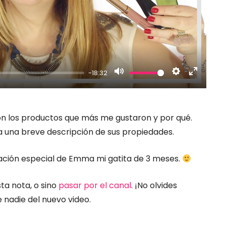
Mute
Settings
Enter
-18:32
fullscr
 los productos que más me gustaron y por qué.
 una breve descripción de sus propiedades.
ación especial de Emma mi gatita de 3 meses.
ta nota, o sino
pasar por el canal
. ¡No olvides
e nadie del nuevo video.