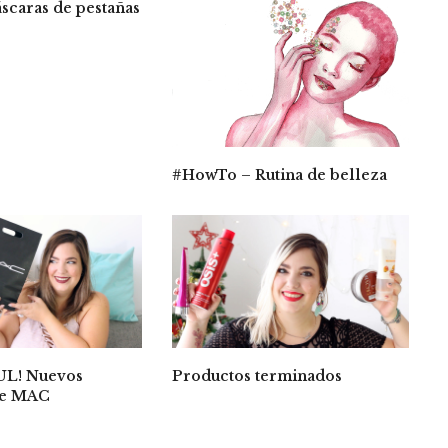
scaras de pestañas
#HowTo – Rutina de belleza
L! Nuevos
Productos terminados
de MAC