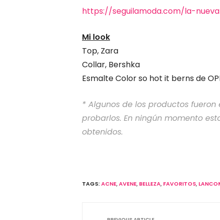
https://seguilamoda.com/la-nueva
Mi look
Top, Zara
Collar, Bershka
Esmalte Color so hot it berns de OP
* Algunos de los productos fuero
probarlos. En ningún momento esto
obtenidos.
TAGS:
ACNE
,
AVENE
,
BELLEZA
,
FAVORITOS
,
LANCO
PREVIOUS ARTICLE