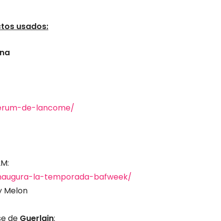
ctos usados:
ena
serum-de-lancome/
2M:
inaugura-la-temporada-bafweek/
y Melon
se de
Guerlain
: