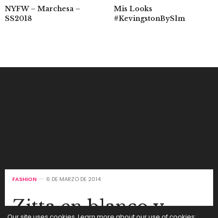
Mis Looks
NYFW – Marchesa –
#KevingstonBySlm
SS2018
FASHION
6 DE MARZO DE 2014
Zitta en blanco y
Our site uses cookies. Learn more about our use of cookies: