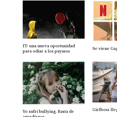
IT: una nueva oportunidad
Se viene Ga
para odiar a los payasos
Girlboss lle
Yo sufrí bullying. Basta de
agredirnos