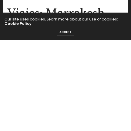
Viajes: Marrakesh
Our site uses cookies. Learn more about our use of cookies:
Cookie Policy
by
SEGUI LA MODA
ACCEPT
Cerramos el gran recorrido por Marruecos con una ciudad
inolvidable: Marrakesh.