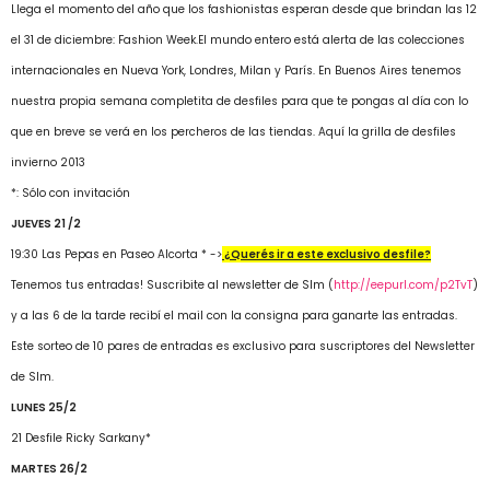
Llega el momento del año que los fashionistas esperan desde que brindan las 12
el 31 de diciembre: Fashion Week.El mundo entero está alerta de las colecciones
internacionales en Nueva York, Londres, Milan y París. En Buenos Aires tenemos
nuestra propia semana completita de desfiles para que te pongas al día con lo
que en breve se verá en los percheros de las tiendas. Aquí la grilla de desfiles
invierno 2013
*: Sólo con invitación
JUEVES 21 /2
19:30 Las Pepas en Paseo Alcorta * ->
¿Querés ir a este exclusivo desfile?
Tenemos tus entradas! Suscribite al newsletter de Slm (
http://eepurl.com/p2TvT
)
y a las 6 de la tarde recibí el mail con la consigna para ganarte las entradas.
Este sorteo de 10 pares de entradas es exclusivo para suscriptores del Newsletter
de Slm.
LUNES 25/2
21 Desfile Ricky Sarkany*
MARTES 26/2