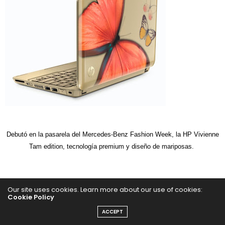
Debutó en la pasarela del Mercedes-Benz Fashion Week, la HP Vivienne
Tam edition, tecnología premium y diseño de mariposas.
Más
moda
de SATC2 y nuestro
Film Review
de Sex and the
Our site uses cookies. Learn more about our use of cookies:
Cookie Policy
City 2.
ACCEPT