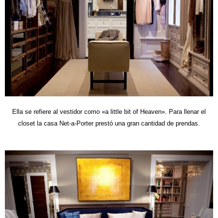
Ella se refiere al vestidor como «a little bit of Heaven». Para llenar el
closet la casa Net-a-Porter prestó una gran cantidad de prendas.