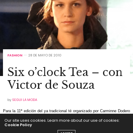
FASHION
28 DE MAYO DE 2010
Six o’clock Tea – con
Victor de Souza
by
SEGUI LA MODA
Para la 11ª edición del ya tradicional té organizado por Carminne Dodero
se acercaron los diseñadores Nadine Zlotogora, Cecilia Gadea, Catalina
Our site uses cookies. Learn more about our use of cookies:
Cookie Policy
Rautemberg, Malu Ricciardi, Pia Carregal, Agustina Visentini y el