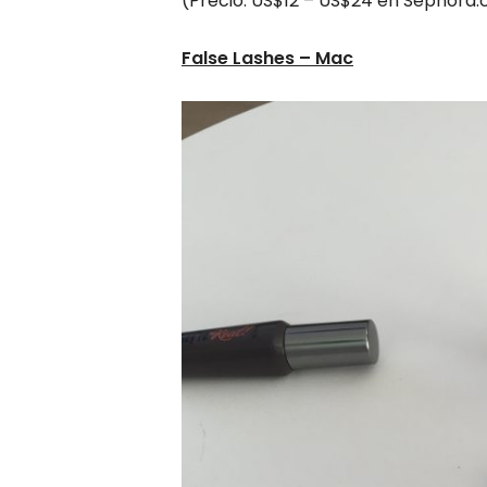
(Precio: US$12 – US$24 en Sephora
False Lashes – Mac