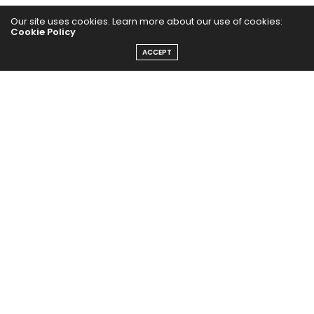
Our site uses cookies. Learn more about our use of cookies:
Cookie Policy
ACCEPT
#BeautyNews – Nuevos
Trend Alert! Total Red
lanzamientos de belleza
Abena, el ingrediente
Vitamina C por ISDIN
secreto de Burt’s Bees