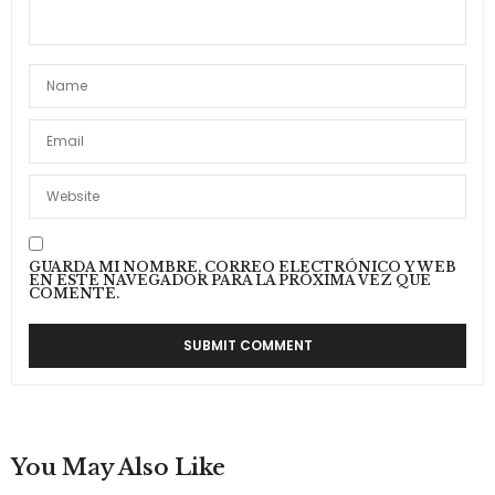
EMME
DICE:
¡Hola!
Coincido con Sol. Me encanta Jannu, amo su
canal de youtube. Fue una de las primeras
youtubbers/bloggers argentinas que comencé
a seguir.
También me gusta mucho el blog de Lau Hache
ya que publica muchas cosas disponibles en
nuestro país. A veces no esta bueno entrar a un
blog/canal de youtube Argentino y ver que la
mayoría de las cosas publicadas no se
GUARDA MI NOMBRE, CORREO ELECTRÓNICO Y WEB
consiguen en el país o salen una fortuna.
EN ESTE NAVEGADOR PARA LA PRÓXIMA VEZ QUE
Con una amiga tenemos un blog de belleza,
COMENTE.
moda y estilo de vida hace un poco menos de
una año. Las invitamos a pasar:
http://www.encincoestoy.wordpress.com
¡Saludos!
21 DE ABRIL DE 2016 A LAS 16:13
You May Also Like