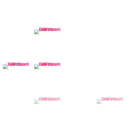
TAGS:
BAF
,
BAFWEEK
,
BOLIVIA
,
CIVILES
,
COLECCIONES
,
DESFILE
,
DIVINA
BOLIVIA
,
GARZA LOBOS
,
INVIERNO
,
KOSTUME
,
MODELOS MASCULINOS
,
QUE
ME PONGO
,
SEMANA DE LA MODA
,
SEMILLERO UBA
,
TEJIDOS
,
VESTIDOS
PREVIOUS ARTICLE
Los looks de los Oscar por Flor Bibas
NEXT ARTICLE
Zitta en blanco y negro