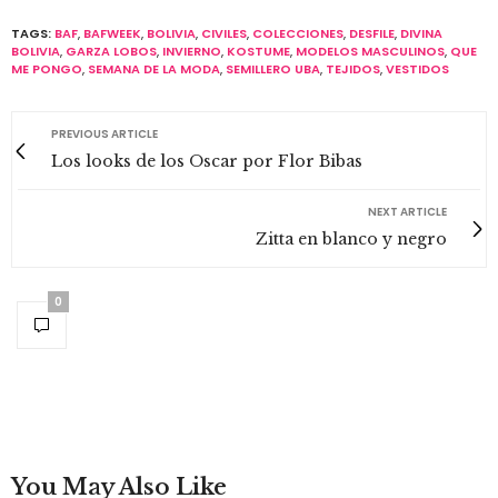
0
You May Also Like
Tendencias de belleza
para este invierno
#TrendAlert! Vivan las
cerezas para el verano