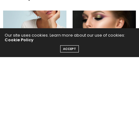
Our site uses cookies. Learn more about our use of cookies:
Cookie Policy
Looks de oficina: sumale
ACCEPT
Rosa, metalizado y
un blazer
sandalias con medias
Maquillaje para usar en las
fiestas
Escapada de finde, look
con denim