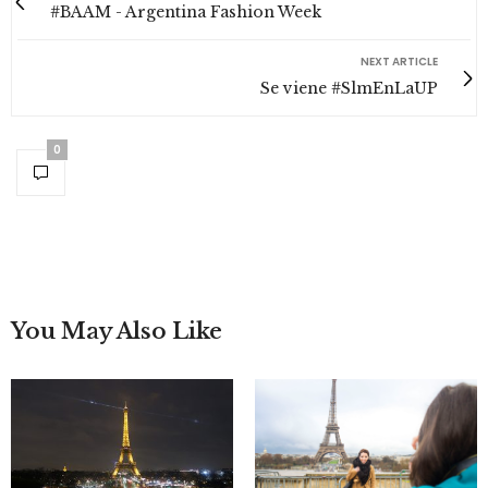
#BAAM - Argentina Fashion Week
NEXT ARTICLE
Se viene #SlmEnLaUP
0
You May Also Like