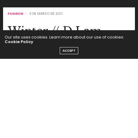
FASHION
3 DE MARZO DE 2011
Winter // D Lam
Our site uses cookies. Learn more about our use of cookies:
Cookie Policy
by
SEGUI LA MODA
ACCEPT
Para su invierno del 2011, lo tapados cortos o largos,
camperas de cuero, abrigos con piel, mix de géneros,
chaquetas con corderito y maxi vestidos. Ese es el mix
de Derek Lam.
Se usan en una paleta simple compuesta por rojo,
negro o marrón. Las chaquetas de cuero se llevan en
colores llamativos, como esta roja que modela
Tatiana Cotliar.
Gran protagonista el mono suit, en azul o nude, que se
impone junto con los cortes irregulares y las faldas