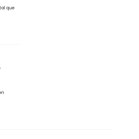
tal que
o
en