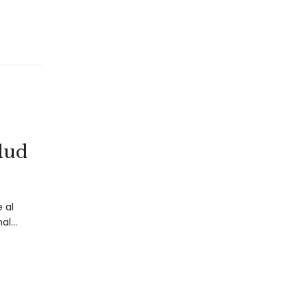
lud
 al
nal…