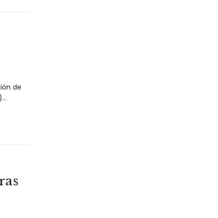
ción de
)…
ras