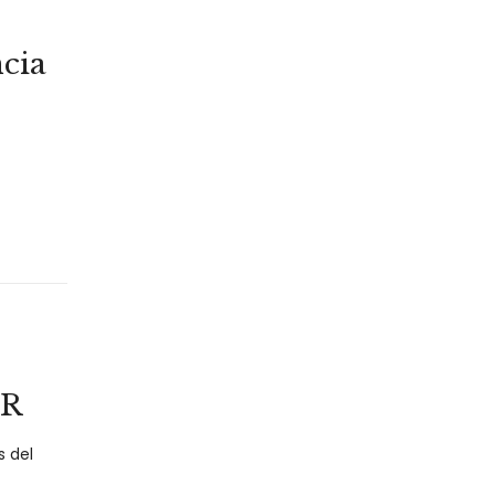
cia
OR
s del