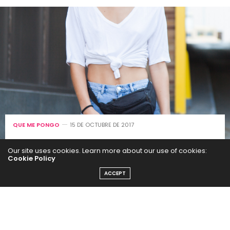
QUE ME PONGO
15 DE OCTUBRE DE 2017
Más Coolhunting
Our site uses cookies. Learn more about our use of cookies:
Cookie Policy
desde NYFW
ACCEPT
by
SEGUI LA MODA