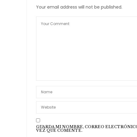
21 DE MARZO DE 2017 A LAS 15:01
Your email address will not be published.
SEGUI LA MODA
DICE:
Gracias a vos por pasar! B
4 DE ABRIL DE 2017 A LAS 10:11
GUARDA MI NOMBRE, CORREO ELECTRÓNICO
VEZ QUE COMENTE.