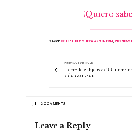
¡Quiero sabe
TAGS:
BELLEZA
,
BLOGUERA ARGENTINA
,
PIEL SENSI
PREVIOUS ARTICLE
Hacer la valija con 100 items e
solo carry-on
2 COMMENTS
ANDREA GARCIA
DICE:
Leave a Reply
gracias betsy!!!! besos miles!