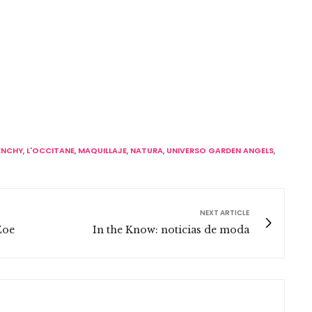
ENCHY
,
L'OCCITANE
,
MAQUILLAJE
,
NATURA
,
UNIVERSO GARDEN ANGELS
,
NEXT ARTICLE
Zoe
In the Know: noticias de moda