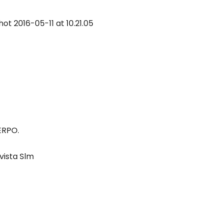
ERPO.
evista Slm