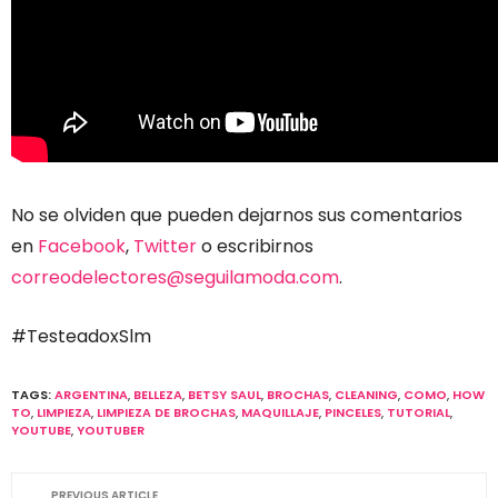
No se olviden que pueden dejarnos sus comentarios
en
Facebook
,
Twitter
o escribirnos
correodelectores@seguilamoda.com
.
#TesteadoxSlm
TAGS:
ARGENTINA
,
BELLEZA
,
BETSY SAUL
,
BROCHAS
,
CLEANING
,
COMO
,
HOW
TO
,
LIMPIEZA
,
LIMPIEZA DE BROCHAS
,
MAQUILLAJE
,
PINCELES
,
TUTORIAL
,
YOUTUBE
,
YOUTUBER
PREVIOUS ARTICLE