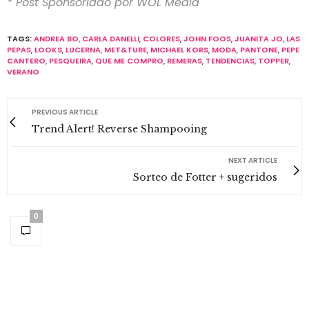
* Post Sponsoriado por WOL Media
TAGS:
ANDREA BO
,
CARLA DANELLI
,
COLORES
,
JOHN FOOS
,
JUANITA JO
,
LAS
PEPAS
,
LOOKS
,
LUCERNA
,
MET&TURE
,
MICHAEL KORS
,
MODA
,
PANTONE
,
PEPE
CANTERO
,
PESQUEIRA
,
QUE ME COMPRO
,
REMERAS
,
TENDENCIAS
,
TOPPER
,
VERANO
PREVIOUS ARTICLE
Trend Alert! Reverse Shampooing
NEXT ARTICLE
Sorteo de Fotter + sugeridos
0