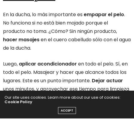
En la ducha, lo más importante es
empapar el pelo
.
No funciona si no está bien mojado porque el
producto no toma. ¿Cómo? Sin ningún producto,
hacer masajes
en el cuero cabelludo sólo con el agua
de la ducha.
Luego,
aplicar acondicionador
en todo el pelo. Sí, en
todo el pelo. Masajear y hacer que alcance todos los
lugares. Este es un punto importante.
Dejar actuar
unos minutos, y aprovechar ese tiempo para limpieza
general, jabón, lo que sea que hagan en la ducha. No
Our site uses cookies. Learn more about our use of cookies:
Cookie Policy
se enjuaguen el pelo.
ACCEPT
Pongan
shampoo
por encima de todo. Y ahí sigan con
los masajes típicos que usan para lavarse el pelo.