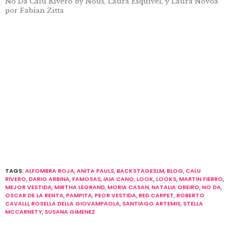
No Da Calu Rivero by Nous, Laura Esquivel, y Laura Novoa
por Fabian Zitta
TAGS:
ALFOMBRA ROJA
,
ANITA PAULS
,
BACKSTAGESLM
,
BLOG
,
CALU
RIVERO
,
DARIO ARBINA
,
FAMOSAS
,
IAIA CANO
,
LOOK
,
LOOKS
,
MARTIN FIERRO
,
MEJOR VESTIDA
,
MIRTHA LEGRAND
,
MORIA CASAN
,
NATALIA OREIRO
,
NO DA
,
OSCAR DE LA RENTA
,
PAMPITA
,
PEOR VESTIDA
,
RED CARPET
,
ROBERTO
CAVALLI
,
ROSELLA DELLA GIOVAMPAOLA
,
SANTIAGO ARTEMIS
,
STELLA
MCCARNETY
,
SUSANA GIMENEZ