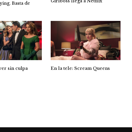
Girlboss llega a Netflix
lying. Basta de
En la tele: Scream Queens
ver sin culpa