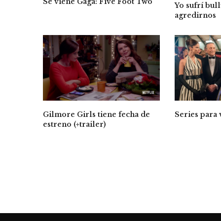
Se viene Gaga: Five Foot Two
Yo sufrí bul
agredirnos
Gilmore Girls tiene fecha de
Series para 
estreno (+trailer)