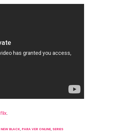
flix
.
 NEW BLACK
,
PARA VER ONLINE
,
SERIES