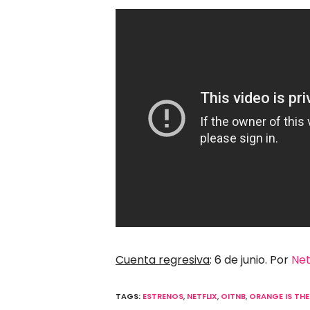
Cuenta regresiva
: 6 de junio. Por
Net
TAGS:
ESTRENOS
,
NETFLIX
,
OITNB
,
ORANGE IS THE