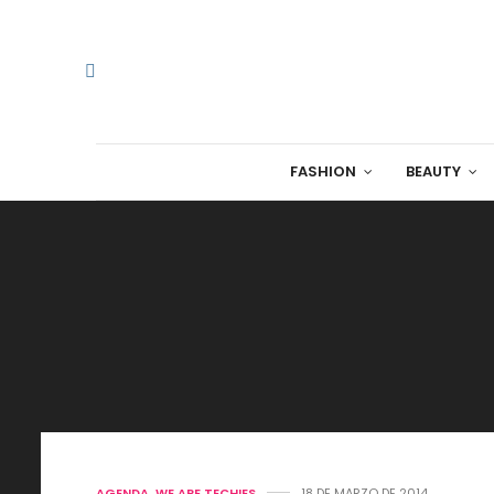
FASHION
BEAUTY
AGENDA
,
WE ARE TECHIES
18 DE MARZO DE 2014