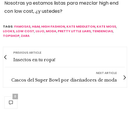
Nosotras ya estamos listas para mezclar high end
con low cost, ¿y ustedes?
TAGS:
FAMOSAS
,
H&M
,
HIGH FASHION
,
KATE MIDDLETON
,
KATE MOSS
,
LOOKS
,
LOW COST
,
LUJO
,
MODA
,
PRETTY LITTLE LIARS
,
TENDENCIAS
,
TOPSHOP
,
ZARA
PREVIOUS ARTICLE
Insectos en tu ropa!
NEXT ARTICLE
Cascos del Super Bowl por diseñadores de moda
0