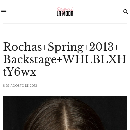
Rochas+Spring+2013+
Backstage+WHLBLXH
tY6wx
8 DE AGOSTO DE 2013