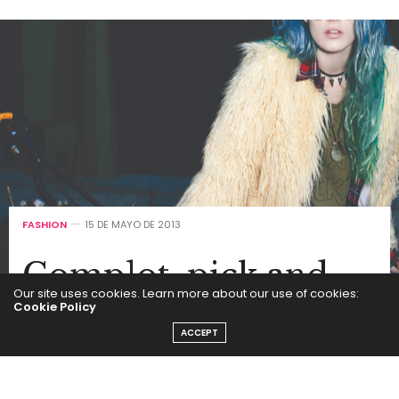
FASHION
15 DE MAYO DE 2013
Complot, pick and
Our site uses cookies. Learn more about our use of cookies:
mix
Cookie Policy
ACCEPT
by
SEGUI LA MODA
La modelo y DJ estadounidense
Chloe Norgaard
es la