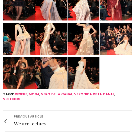
TAGS:
DESFILE
,
MODA
,
VERO DE LA CANAL
,
VERONICA DE LA CANAL
,
VESTIDOS
PREVIOUS ARTICLE
We are techies