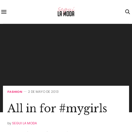
FASHION
2 DE MAYO DE 2013
All in for #mygirls
by
SEGUI LA MODA