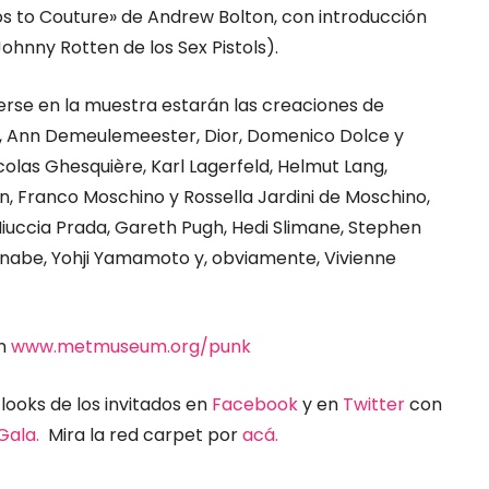
os to Couture» de Andrew Bolton, con introducción
ohnny Rotten de los Sex Pistols).
erse en la muestra estarán las creaciones de
a, Ann Demeulemeester, Dior, Domenico Dolce y
olas Ghesquière, Karl Lagerfeld, Helmut Lang,
, Franco Moschino y Rossella Jardini de Moschino,
Miuccia Prada, Gareth Pugh, Hedi Slimane, Stephen
anabe, Yohji Yamamoto y, obviamente, Vivienne
en
www.metmuseum.org/punk
ooks de los invitados en
Facebook
y en
Twitter
con
ala.
Mira la red carpet por
acá.