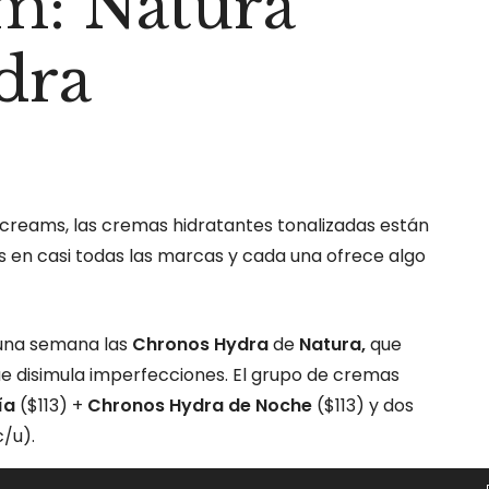
m: Natura
dra
C creams, las cremas hidratantes tonalizadas están
 en casi todas las marcas y cada una ofrece algo
 una semana las
Chronos Hydra
de
Natura,
que
 disimula imperfecciones. El grupo de cremas
ía
($113) +
Chronos Hydra de Noche
($113) y dos
c/u).