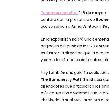
Tenemos una cita:
El
6 de mayo
po
contará con la presencia de
Roone
que se suman a
Anna Wintour
y
Be
En la exposición habrá una centena
originales del punk de los ’70 entr
es ilustrar la dirección que la alta
y cómo los símbolos del punk se p
Hay también una galería dedicada 
The Ramones,
y
Patti Smith,
así c
diseñadores que articularon los pri
música. No nos olvidemos que la bo
Pistols, de la cual McClaren era el 