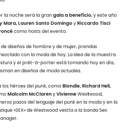
r la noche será la gran
gala a beneficio
, y este año
y Mara, Lauren Santo Domingo
y
Riccardo Tisci
yoncé
como hosts del evento.
 de diseños de hombre y de mujer, prendas
emezclado con la moda de hoy. La idea de la muestra
 costura y el prêt-à-porter está tomando hoy en día,
lasman en diseños de moda actuales.
a los héroes del punk, como
Blondie, Richard Hell,
omo
Malcolm McClaren
y
Vivienne
Wes
t
wood,
meros pasos del lenguaje del punk en la moda y en la
utique «SEX» de Westwood vestía a la banda Sex
manager.