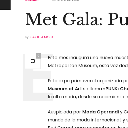
Met Gala: P
by
SEGUI LA MODA
0
Este mes inaugura una nueva muestr
Metropolitan Museum, esta vez dedi
Esta expo primaveral organizada p
Museum of Art
se llama
«PUNK: Ch
la alta moda, desde su nacimiento en
Auspiciada por
Moda Operandi
y C
mundo de la moda internacional, y s
Red Carpet para comentar en la w