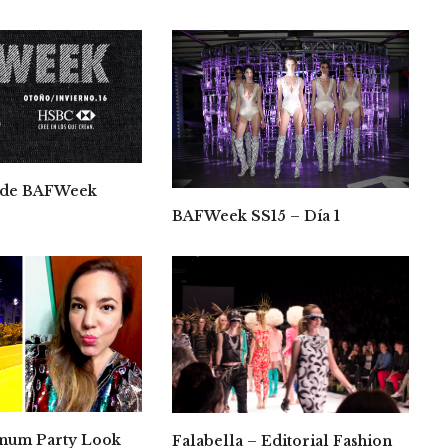
s de BAFWeek
BAFWeek SS15 – Día 1
inum Party Look
Falabella – Editorial Fashion