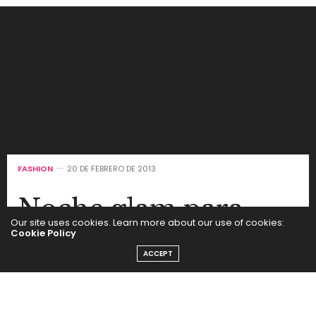
FASHION
20 DE FEBRERO DE 2013
Noche glam para
Our site uses cookies. Learn more about our use of cookies:
Tucci
Cookie Policy
ACCEPT
by
SEGUI LA MODA
La marca presentó su colección otoño invierno con un