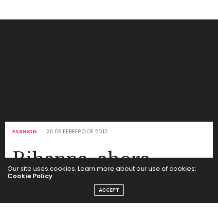
FASHION
20 DE FEBRERO DE 2013
Rihanna, ahora
Our site uses cookies. Learn more about our use of cookies:
diseñadora
Cookie Policy
ACCEPT
by
SEGUI LA MODA