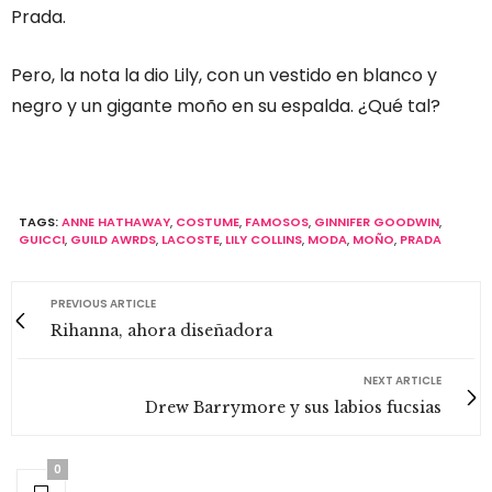
Prada.
Pero, la nota la dio Lily, con un vestido en blanco y
negro y un gigante moño en su espalda. ¿Qué tal?
TAGS:
ANNE HATHAWAY
,
COSTUME
,
FAMOSOS
,
GINNIFER GOODWIN
,
GUICCI
,
GUILD AWRDS
,
LACOSTE
,
LILY COLLINS
,
MODA
,
MOÑO
,
PRADA
PREVIOUS ARTICLE
Rihanna, ahora diseñadora
NEXT ARTICLE
Drew Barrymore y sus labios fucsias
0