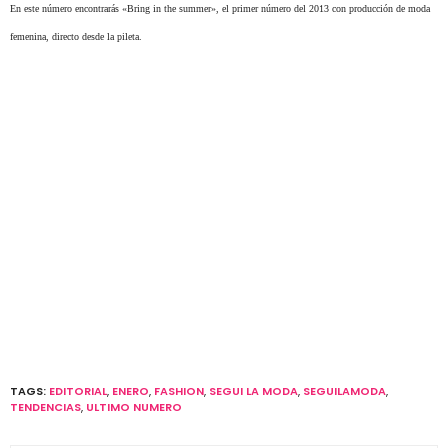
En este número encontrarás «Bring in the summer», el primer número del 2013 con producción de moda
femenina, directo desde la pileta.
TAGS:
EDITORIAL
,
ENERO
,
FASHION
,
SEGUI LA MODA
,
SEGUILAMODA
,
TENDENCIAS
,
ULTIMO NUMERO