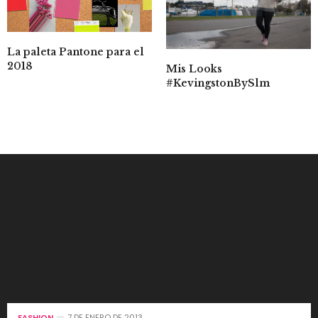
La paleta Pantone para el
2018
Mis Looks
#KevingstonBySlm
FASHION
7 DE ENERO DE 2013