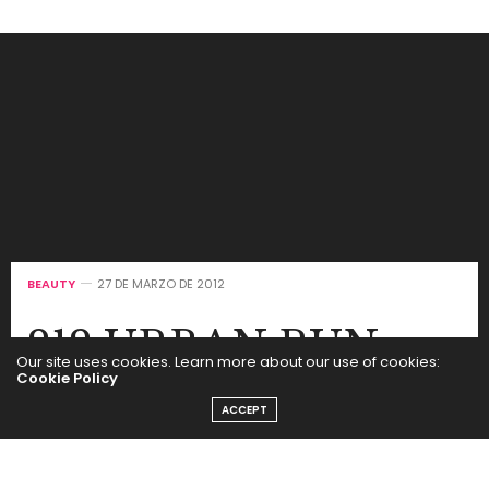
BEAUTY
27 DE MARZO DE 2012
212 URBAN RUN
Our site uses cookies. Learn more about our use of cookies:
Cookie Policy
2012
ACCEPT
by
SEGUI LA MODA
El sábado 31 de Marzo a las 7 de la tarde se realizará la