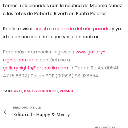
temas relacionados con la náutica de Micaela Núñez
o las fotos de Roberto Riverti en Punta Piedras.
Podés revisar
nuestro recorrido del año pasado
, y ya
irte con una idea de lo que vas a encontrar.
Para más información ingrese a
www.gallery-
nights.com.ar
o contáctese a
gallerynights@artealdia.com
/ Tel. en Bs. As. 005411
4775 8802 | Tel en PDE (00598) 98 938554
TAGS:
ARTE
,
GALLERY NIGHTS
,
PDE
,
VERANO
PREVIOUS ARTICLE
Editorial - Happy & Merry
NEXT ARTICLE