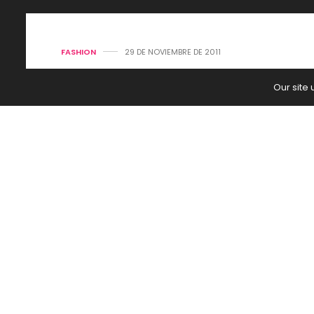
FASHION
29 DE NOVIEMBRE DE 2011
Macys Day P
Our site
by
SEGUI LA MODA
0
El tradicional desfile de la tienda 
la ciudad de punta a punta.
El jueves 24 de noviembre, día en q
Gracia, las avenidas neoyorquinas m
disfrutar durante largas horas un des