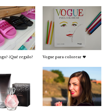
go? ¿Qué regalo?
Vogue para colorear ♥