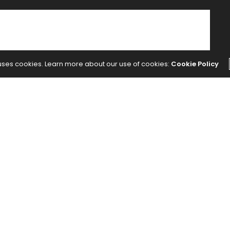
arade
 uses cookies. Learn more about our use of cookies:
Cookie Policy
Macy’s que se celebra año a año en New York, recorre
ue los americanos celebran el Día de Acción de
ás importantes se llenan de turistas listos para
file inolvidable.