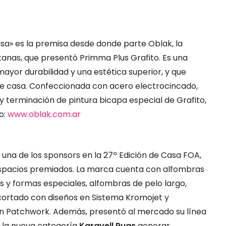
sa» es la premisa desde donde parte Oblak, la
anas, que presentó Primma Plus Grafito. Es una
yor durabilidad y una estética superior, y que
 de casa. Confeccionada con acero electrocincado,
terminación de pintura bicapa especial de Grafito,
o:
www.oblak.com.ar
una de los sponsors en la 27ª Edición de Casa FOA,
espacios premiados. La marca cuenta con alfombras
 y formas especiales, alfombras de pelo largo,
 cortado con diseños en Sistema Kromojet y
on Patchwork. Además, presentó al mercado su línea
 la nueva categoría
Karavell Rugs
generar