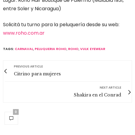
Lugar: Roho Hair Boutique de Palermo (Malabia 1931,
entre Soler y Nicaragua)
Solicitá tu turno para la peluquería desde su web:
www.roho.com.ar
TAGS:
CARNAVAL
,
PELUQUERIA ROHO
,
ROHO
,
VULK EYEWEAR
PREVIOUS ARTICLE
Citrino para mujeres
NEXT ARTICLE
Shakira en el Conrad
0