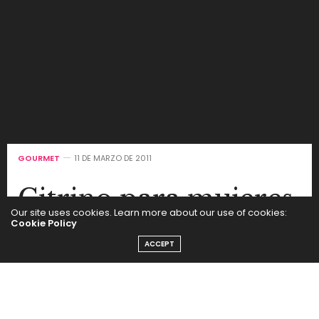
GOURMET
11 DE MARZO DE 2011
Citrino para mujeres
Our site uses cookies. Learn more about our use of cookies:
Cookie Policy
by
SEGUI LA MODA
ACCEPT
Citrino Restó & Bar, el restaurante de Blue Tree Hotels
Recoleta-Ker, cuenta hasta el 13 de marzo con un
menú especial para las mujeres en su día compuesto