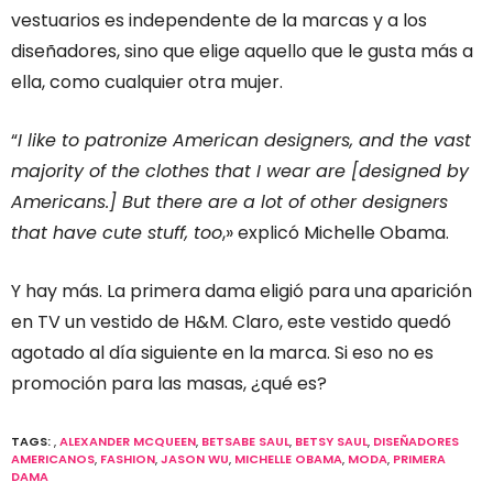
vestuarios es independente de la marcas y a los
diseñadores, sino que elige aquello que le gusta más a
ella, como cualquier otra mujer.
“
I like to patronize American designers, and the vast
majority of the clothes that I wear are [designed by
Americans.] But there are a lot of other designers
that have cute stuff, too
,» explicó Michelle Obama.
Y hay más. La primera dama eligió para una aparición
en TV un vestido de H&M. Claro, este vestido quedó
agotado al día siguiente en la marca. Si eso no es
promoción para las masas, ¿qué es?
TAGS:
,
ALEXANDER MCQUEEN
,
BETSABE SAUL
,
BETSY SAUL
,
DISEÑADORES
AMERICANOS
,
FASHION
,
JASON WU
,
MICHELLE OBAMA
,
MODA
,
PRIMERA
DAMA