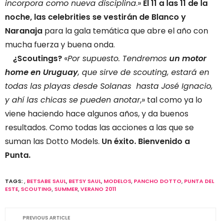
incorpora como nueva disciplina
.»
El 11 a las 11 de la
noche, las celebrities se vestirán de Blanco y
Naranaja
para la gala temática que abre el año con
mucha fuerza y buena onda.
¿Scoutings?
«
Por supuesto. Tendremos
un motor
home en Uruguay
, que sirve de scouting, estará en
todas las playas desde Solanas hasta José Ignacio,
y ahí las chicas se pueden anotar
,» tal como ya lo
viene haciendo hace algunos años, y da buenos
resultados. Como todas las acciones a las que se
suman las Dotto Models.
Un éxito. Bienvenido a
Punta.
TAGS:
,
BETSABE SAUL
,
BETSY SAUL
,
MODELOS
,
PANCHO DOTTO
,
PUNTA DEL
ESTE
,
SCOUTING
,
SUMMER
,
VERANO 2011
PREVIOUS ARTICLE