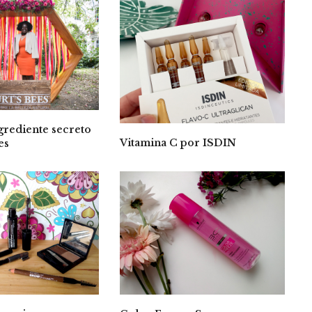
grediente secreto
Vitamina C por ISDIN
es