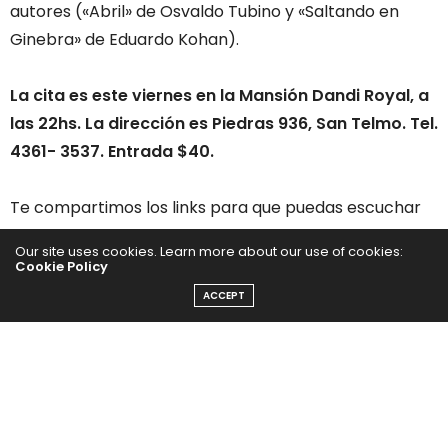
autores («Abril» de Osvaldo Tubino y «Saltando en
Ginebra» de Eduardo Kohan).
La cita es este viernes en la Mansión Dandi Royal, a
las 22hs. La dirección es Piedras 936, San Telmo. Tel.
4361- 3537. Entrada $40.
Te compartimos los links para que puedas escuchar
los temas de su disco
Our site uses cookies. Learn more about our use of cookies:
http://www.tangostore.com/cds_detalle.php?
Cookie Policy
idx=7492&recomendado=1
y
ACCEPT
http://www.tangostore.com/stores-14-0-Miguel-De-
Caro-Tango-y-Saxo
Linkealo en
Facebook
y te compartimos su versión del
tango de Malena.