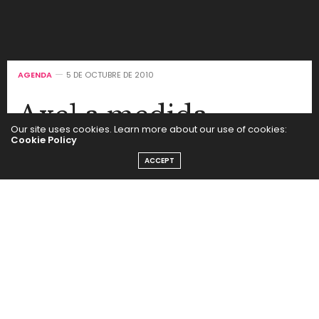
AGENDA
5 DE OCTUBRE DE 2010
Axel a medida
Our site uses cookies. Learn more about our use of cookies:
Cookie Policy
by
SEGUI LA MODA
ACCEPT
La marca de grafancias, Poett lanzó una acción para
participar de «Música en Primavera», el concierto
íntimo que dará el músico Axel.
¿Cómo participás?
En www.musicaenprimavera.com
podés elegir el tipo de recital sonido, temas a cantar,
y hasta el look del cantante.
Funciona a través de un sistema de puntos, sumando