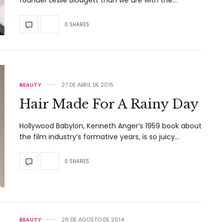
founder Leslie Blodgett than we are with the…
0 SHARES
BEAUTY
27 DE ABRIL DE 2015
Hair Made For A Rainy Day
Hollywood Babylon, Kenneth Anger’s 1959 book about
the film industry’s formative years, is so juicy…
0 SHARES
BEAUTY
26 DE AGOSTO DE 2014